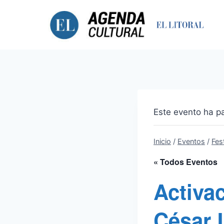
Saltar
al
contenido
Este evento ha p
Inicio
/
Eventos
/
Fest
« Todos Eventos
Activa
César 