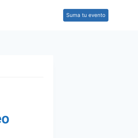
Suma tu evento
eo