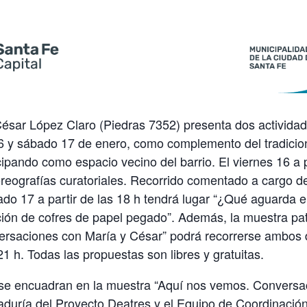
sar López Claro (Piedras 7352) presenta dos activida
16 y sábado 17 de enero, como complemento del tradicion
ipando como espacio vecino del barrio. El viernes 16 a p
oreografías curatoriales. Recorrido comentado a cargo d
ado 17 a partir de las 18 h tendrá lugar “¿Qué aguarda 
ión de cofres de papel pegado”. Además, la muestra pat
rsaciones con María y César” podrá recorrerse ambos d
21 h. Todas las propuestas son libres y gratuitas.
 se encuadran en la muestra “Aquí nos vemos. Conversa
aduría del Proyecto Deatres y el Equipo de Coordinació