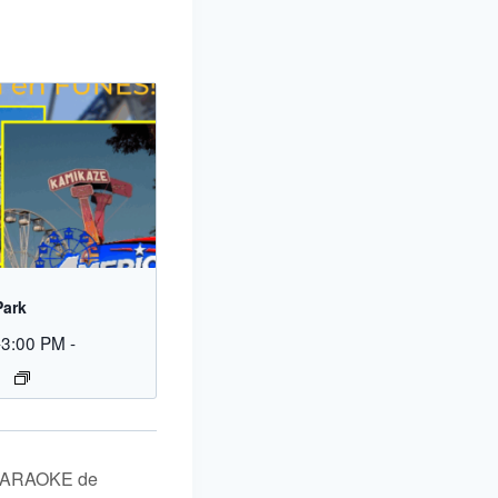
Park
-3:00 PM
-
 KARAOKE de