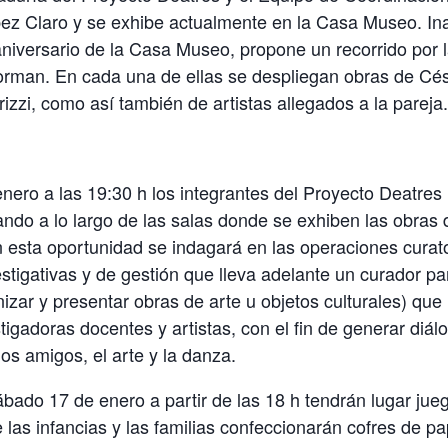
z Claro y se exhibe actualmente en la Casa Museo. In
 aniversario de la Casa Museo, propone un recorrido por l
forman. En cada una de ellas se despliegan obras de Cé
izzi, como así también de artistas allegados a la pareja.
enero a las 19:30 h los integrantes del Proyecto Deatres 
ndo a lo largo de las salas donde se exhiben las obras 
esta oportunidad se indagará en las operaciones curato
estigativas y de gestión que lleva adelante un curador pa
izar y presentar obras de arte u objetos culturales) que 
stigadoras docentes y artistas, con el fin de generar diál
 los amigos, el arte y la danza.
ábado 17 de enero a partir de las 18 h tendrán lugar jue
 las infancias y las familias confeccionarán cofres de p