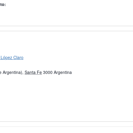
to:
López Claro
e Argentina)
,
Santa Fe
3000
Argentina