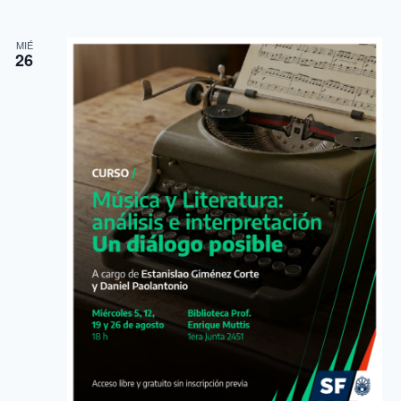
MIÉ
26