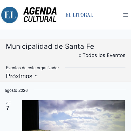
Saltar
al
contenido
Municipalidad de Santa Fe
« Todos los Eventos
Eventos de este organizador
Próximos
Selecciona
agosto 2026
la
fecha.
VIE
7