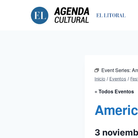
Saltar
al
contenido
Event Series:
Am
Inicio
/
Eventos
/
Fest
« Todos Eventos
Americ
3 noviem