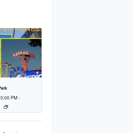
Park
-3:00 PM
-