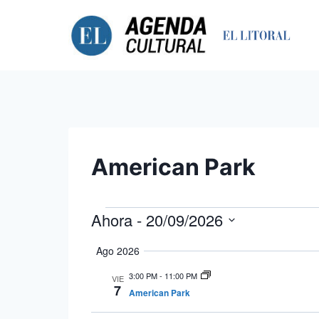
Saltar
al
contenido
American Park
Ahora
 - 
20/09/2026
Eventos
Seleccionar
Ago 2026
fecha.
3:00 PM
-
11:00 PM
VIE
7
American Park