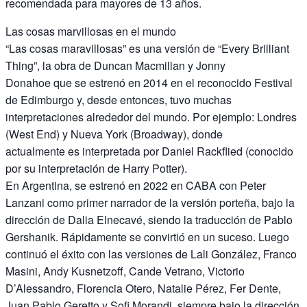
recomendada para mayores de 13 años.
Las cosas marvillosas en el mundo
“Las cosas maravillosas” es una versión de “Every Brilliant
Thing”, la obra de Duncan Macmillan y Jonny
Donahoe que se estrenó en 2014 en el reconocido Festival
de Edimburgo y, desde entonces, tuvo muchas
interpretaciones alrededor del mundo. Por ejemplo: Londres
(West End) y Nueva York (Broadway), donde
actualmente es interpretada por Daniel Rackflied (conocido
por su interpretación de Harry Potter).
En Argentina, se estrenó en 2022 en CABA con Peter
Lanzani como primer narrador de la versión porteña, bajo la
dirección de Dalia Elnecavé, siendo la traducción de Pablo
Gershanik. Rápidamente se convirtió en un suceso. Luego
continuó el éxito con las versiones de Lali González, Franco
Masini, Andy Kusnetzoff, Cande Vetrano, Victorio
D’Alessandro, Florencia Otero, Natalie Pérez, Fer Dente,
Juan Pablo Geretto y Sofi Morandi, siempre bajo la dirección