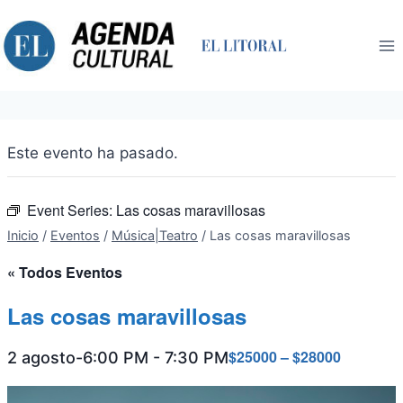
Saltar
al
contenido
Este evento ha pasado.
Event Series:
Las cosas maravillosas
Inicio
/
Eventos
/
Música|Teatro
/
Las cosas maravillosas
« Todos Eventos
Las cosas maravillosas
$25000 – $28000
2 agosto-6:00 PM
-
7:30 PM