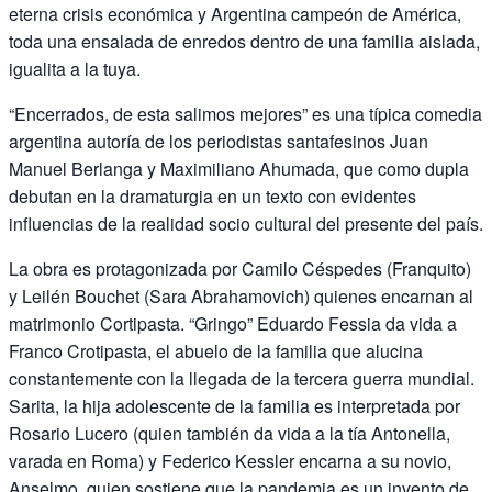
eterna crisis económica y Argentina campeón de América,
toda una ensalada de enredos dentro de una familia aislada,
igualita a la tuya.
“Encerrados, de esta salimos mejores” es una típica comedia
argentina autoría de los periodistas santafesinos Juan
Manuel Berlanga y Maximiliano Ahumada, que como dupla
debutan en la dramaturgia en un texto con evidentes
influencias de la realidad socio cultural del presente del país.
La obra es protagonizada por Camilo Céspedes (Franquito)
y Leilén Bouchet (Sara Abrahamovich) quienes encarnan al
matrimonio Cortipasta. “Gringo” Eduardo Fessia da vida a
Franco Crotipasta, el abuelo de la familia que alucina
constantemente con la llegada de la tercera guerra mundial.
Sarita, la hija adolescente de la familia es interpretada por
Rosario Lucero (quien también da vida a la tía Antonella,
varada en Roma) y Federico Kessler encarna a su novio,
Anselmo, quien sostiene que la pandemia es un invento de