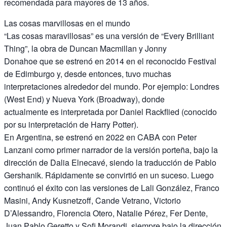
recomendada para mayores de 13 años.
Las cosas marvillosas en el mundo
“Las cosas maravillosas” es una versión de “Every Brilliant
Thing”, la obra de Duncan Macmillan y Jonny
Donahoe que se estrenó en 2014 en el reconocido Festival
de Edimburgo y, desde entonces, tuvo muchas
interpretaciones alrededor del mundo. Por ejemplo: Londres
(West End) y Nueva York (Broadway), donde
actualmente es interpretada por Daniel Rackflied (conocido
por su interpretación de Harry Potter).
En Argentina, se estrenó en 2022 en CABA con Peter
Lanzani como primer narrador de la versión porteña, bajo la
dirección de Dalia Elnecavé, siendo la traducción de Pablo
Gershanik. Rápidamente se convirtió en un suceso. Luego
continuó el éxito con las versiones de Lali González, Franco
Masini, Andy Kusnetzoff, Cande Vetrano, Victorio
D’Alessandro, Florencia Otero, Natalie Pérez, Fer Dente,
Juan Pablo Geretto y Sofi Morandi, siempre bajo la dirección