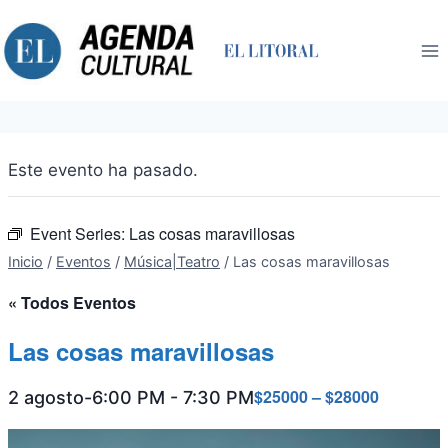
Saltar
al
contenido
Este evento ha pasado.
Event Series:
Las cosas maravillosas
Inicio
/
Eventos
/
Música|Teatro
/
Las cosas maravillosas
« Todos Eventos
Las cosas maravillosas
$25000 – $28000
2 agosto-6:00 PM
-
7:30 PM