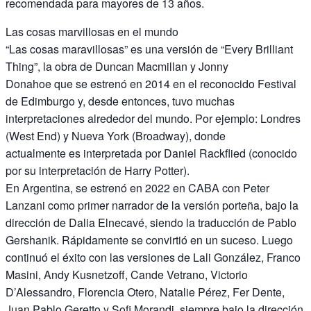
recomendada para mayores de 13 años.
Las cosas marvillosas en el mundo
“Las cosas maravillosas” es una versión de “Every Brilliant
Thing”, la obra de Duncan Macmillan y Jonny
Donahoe que se estrenó en 2014 en el reconocido Festival
de Edimburgo y, desde entonces, tuvo muchas
interpretaciones alrededor del mundo. Por ejemplo: Londres
(West End) y Nueva York (Broadway), donde
actualmente es interpretada por Daniel Rackflied (conocido
por su interpretación de Harry Potter).
En Argentina, se estrenó en 2022 en CABA con Peter
Lanzani como primer narrador de la versión porteña, bajo la
dirección de Dalia Elnecavé, siendo la traducción de Pablo
Gershanik. Rápidamente se convirtió en un suceso. Luego
continuó el éxito con las versiones de Lali González, Franco
Masini, Andy Kusnetzoff, Cande Vetrano, Victorio
D’Alessandro, Florencia Otero, Natalie Pérez, Fer Dente,
Juan Pablo Geretto y Sofi Morandi, siempre bajo la dirección