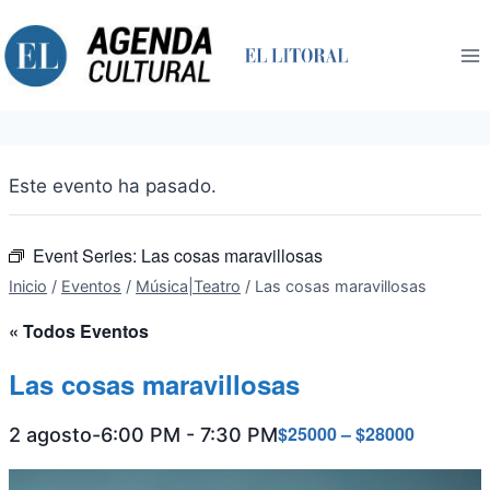
Saltar
al
contenido
Este evento ha pasado.
Event Series:
Las cosas maravillosas
Inicio
/
Eventos
/
Música|Teatro
/
Las cosas maravillosas
« Todos Eventos
Las cosas maravillosas
$25000 – $28000
2 agosto-6:00 PM
-
7:30 PM