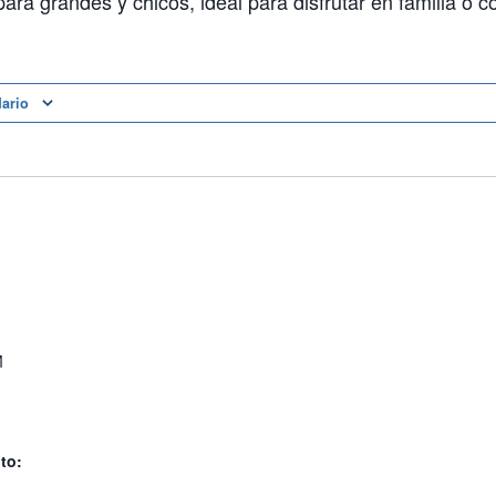
ra grandes y chicos, ideal para disfrutar en familia o 
dario
M
to: