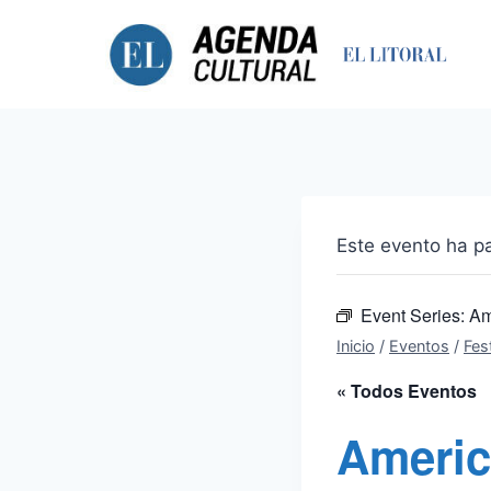
Saltar
al
contenido
Este evento ha p
Event Series:
Am
Inicio
/
Eventos
/
Fest
« Todos Eventos
Americ