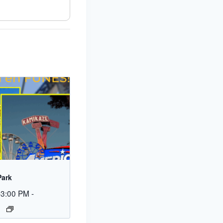
Park
-3:00 PM
-