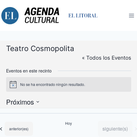
Saltar
al
contenido
Teatro Cosmopolita
« Todos los Eventos
Eventos en este recinto
No se ha encontrado ningún resultado.
Aviso
Próximos
Selecciona
la
Hoy
fecha.
Eventos
siguiente(s)
Eventos
anterior(es)