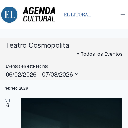
Saltar
al
contenido
Teatro Cosmopolita
« Todos los Eventos
Eventos en este recinto
06/02/2026
 - 
07/08/2026
Selecciona
febrero 2026
la
fecha.
VIE
6