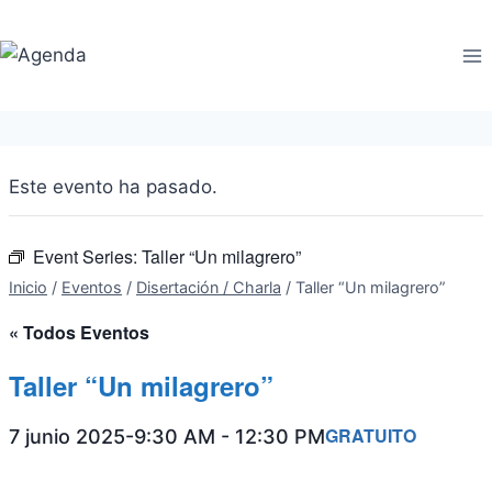
Saltar
al
contenido
Este evento ha pasado.
Event Series:
Taller “Un milagrero”
Inicio
/
Eventos
/
Disertación / Charla
/
Taller “Un milagrero”
« Todos Eventos
Taller “Un milagrero”
GRATUITO
7 junio 2025-9:30 AM
-
12:30 PM