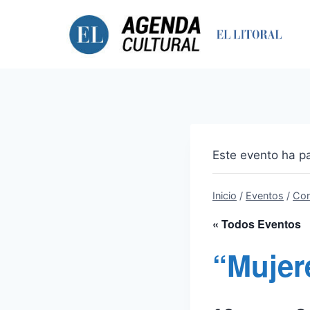
Saltar
al
contenido
Este evento ha p
Inicio
/
Eventos
/
Con
« Todos Eventos
“Mujer