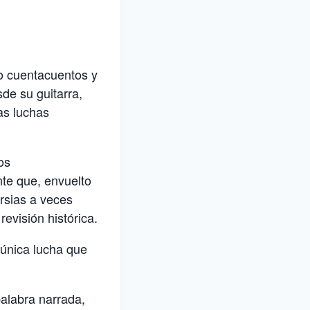
mo cuentacuentos y
de su guitarra,
las luchas
os
nte que, envuelto
rsias a veces
revisión histórica.
 única lucha que
palabra narrada,