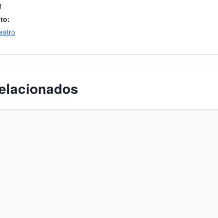
M
to:
eatro
elacionados