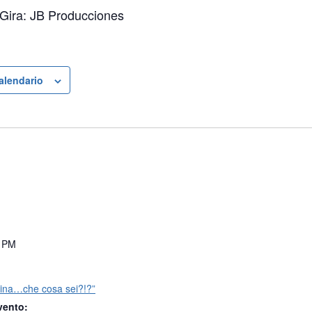
Gira: JB Producciones
calendario
0 PM
ina…che cosa sei?!?”
vento: