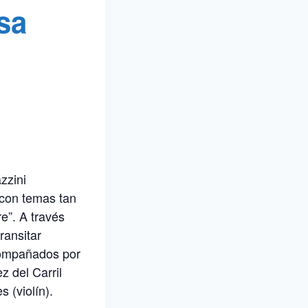
sa
zzini
 con temas tan
e”. A través
ransitar
compañados por
z del Carril
s (violín).