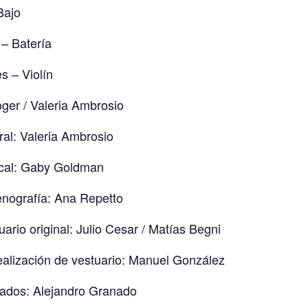
Bajo
 – Batería
s – Violín
oger / Valeria Ambrosio
ral: Valeria Ambrosio
ical: Gaby Goldman
nografía: Ana Repetto
ario original: Julio Cesar / Matías Begni
ealización de vestuario: Manuel González
nados: Alejandro Granado