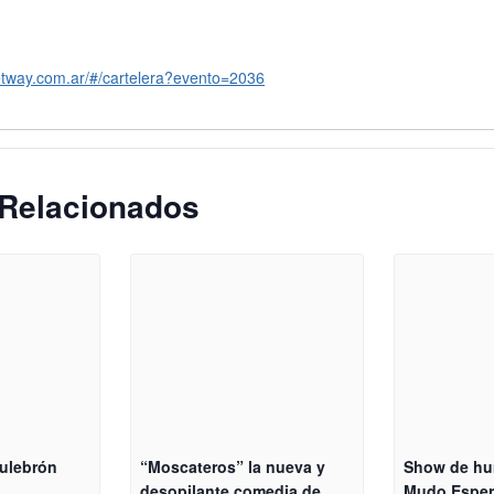
ketway.com.ar/#/cartelera?evento=2036
Relacionados
ulebrón
“Moscateros” la nueva y
Show de hu
desopilante comedia de
Mudo Esper