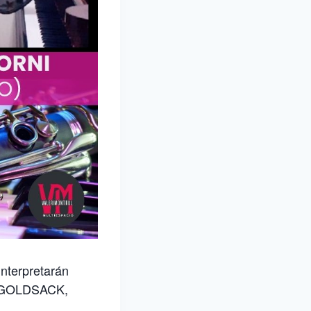
interpretarán
a GOLDSACK,