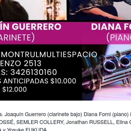
 Joaquín Guerrero (clarinete bajo) Diana Forni (piano) 
BROSSÉ, SEMLER COLLERY, Jonathan RUSSELL, Elin
 y Yosuke FUKUDA.