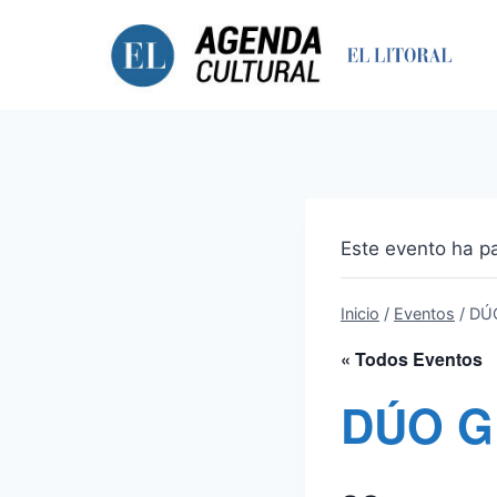
Saltar
al
contenido
Este evento ha p
Inicio
/
Eventos
/
DÚ
« Todos Eventos
DÚO G