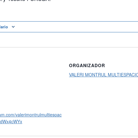
dario
ORGANIZADOR
VALERI MONTRUL MULTIESPACI
ram.com/valerimontrulmultiespac
idWx4cWYx