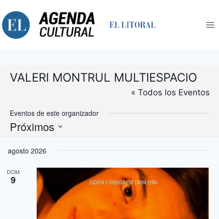
Saltar
al
contenido
VALERI MONTRUL MULTIESPACIO
« Todos los Eventos
Eventos de este organizador
Próximos
Selecciona
agosto 2026
la
fecha.
DOM
9