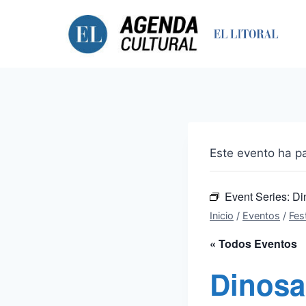
Saltar
al
contenido
Este evento ha p
Event Series:
Di
Inicio
/
Eventos
/
Fest
« Todos Eventos
Dinosa