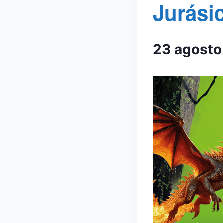
Jurási
23 agost