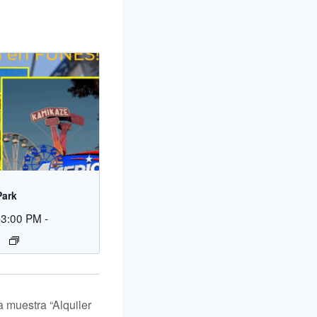
Park
-3:00 PM
-
a muestra “Alquiler