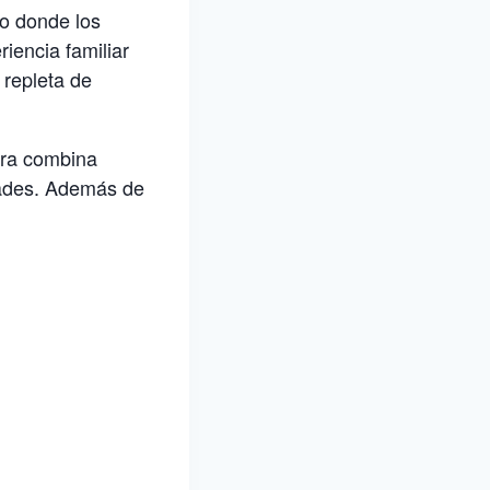
do donde los
iencia familiar
 repleta de
tra combina
dades. Además de