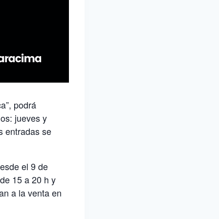
ca”, podrá
ios: jueves y
s entradas se
esde el 9 de
 de 15 a 20 h y
an a la venta en