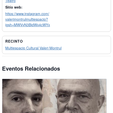
Teatro
Sitio web:
https://www.instagram.com/
valerimontrulmultiespacio?
igsh=MWVvN3BidWx4cWYx
RECINTO
Multiespacio Cultural Valeri Montrul
Eventos Relacionados