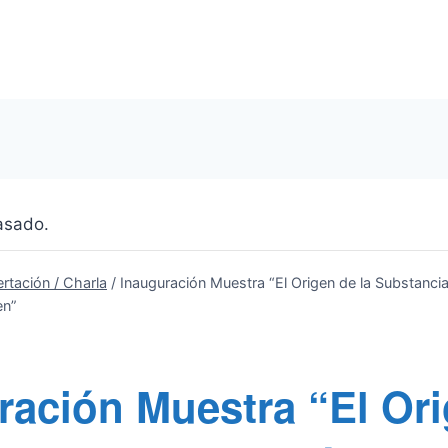
asado.
ertación / Charla
/
Inauguración Muestra “El Origen de la Substancia
en”
ración Muestra “El Or