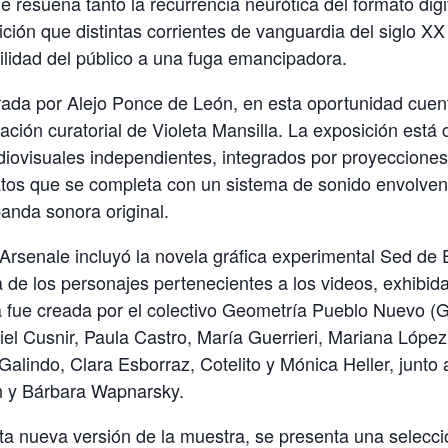
e resuena tanto la recurrencia neurótica del formato digit
ición que distintas corrientes de vanguardia del siglo XX 
ilidad del público a una fuga emancipadora.
ada por Alejo Ponce de León, en esta oportunidad cuent
tación curatorial de Violeta Mansilla. La exposición est
iovisuales independientes, integrados por proyecciones
atos que se completa con un sistema de sonido envolven
anda sonora original.
 Arsenale incluyó la novela gráfica experimental Sed de 
a de los personajes pertenecientes a los videos, exhibid
a fue creada por el colectivo Geometría Pueblo Nuevo (
Ariel Cusnir, Paula Castro, María Guerrieri, Mariana Lópe
Galindo, Clara Esborraz, Cotelito y Mónica Heller, junto a
n y Bárbara Wapnarsky.
 nueva versión de la muestra, se presenta una selecci