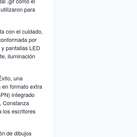
al .gif como el
utilizaron para
a con el cuidado,
á conformada por
 y pantallas LED
te, iluminación
Éxito, una
a en formato extra
GPN) integrado
z, Constanza
 los escritores
ón de dibujos