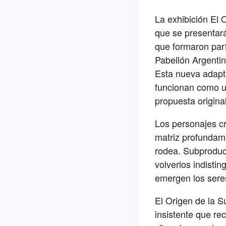
La exhibición El 
que se presentará
que formaron part
Pabellón Argentin
Esta nueva adapta
funcionan como un
propuesta original
Los personajes c
matriz profundame
rodea. Subproduc
volverlos indisti
emergen los seres
El Origen de la S
insistente que re