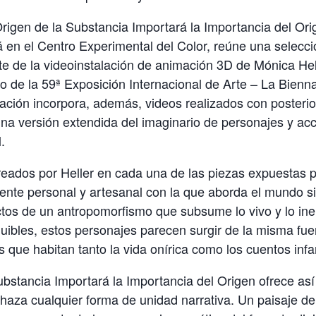
Origen de la Substancia Importará la Importancia del Ori
 en el Centro Experimental del Color, reúne una selecci
e de la videoinstalación de animación 3D de Mónica Hell
o de la 59ª Exposición Internacional de Arte – La Bienna
ción incorpora, además, videos realizados con posterio
a versión extendida del imaginario de personajes y acc
.
reados por Heller en cada una de las piezas expuestas 
nte personal y artesanal con la que aborda el mundo si
tos de un antropomorfismo que subsume lo vivo y lo ine
nguibles, estos personajes parecen surgir de la misma fue
 que habitan tanto la vida onírica como los cuentos infan
ubstancia Importará la Importancia del Origen ofrece así
chaza cualquier forma de unidad narrativa. Un paisaje de