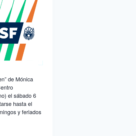
gen” de Mónica
Centro
no) el sábado 6
tarse hasta el
mingos y feriados