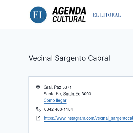
Saltar
al
contenido
Vecinal Sargento Cabral
Dirección
Gral. Paz 5371
Santa Fe
,
Santa Fe
3000
Cómo llegar
Teléfono
0342 460-1184
Website
https://www.instagram.com/vecinal_sargentocab