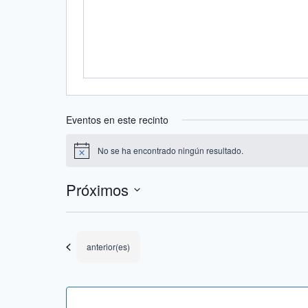
Eventos en este recinto
No se ha encontrado ningún resultado.
Aviso
Próximos
Selecciona
la
fecha.
Eventos
anterior(es)