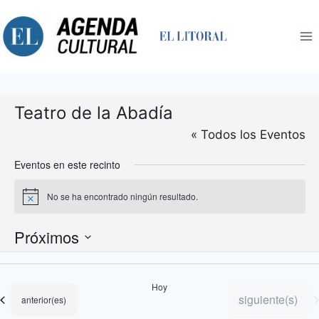
Saltar
al
contenido
Teatro de la Abadía
« Todos los Eventos
Eventos en este recinto
No se ha encontrado ningún resultado.
Aviso
Próximos
Selecciona
la
Hoy
fecha.
Eventos
siguiente(s)
Eventos
anterior(es)