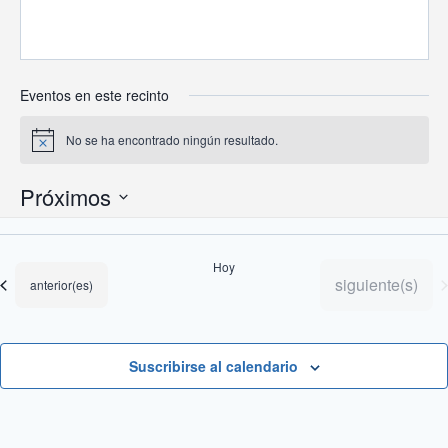
Eventos en este recinto
No se ha encontrado ningún resultado.
Aviso
Próximos
Selecciona
la
Hoy
fecha.
Eventos
siguiente(s)
Eventos
anterior(es)
Suscribirse al calendario