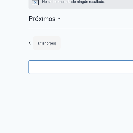
No se ha encontrado ningún resultado.
Aviso
Próximos
Selecciona
la
fecha.
Eventos
anterior(es)