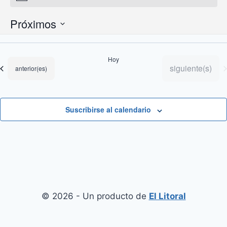
Próximos
Selecciona
la
Hoy
fecha.
Eventos
siguiente(s)
Eventos
anterior(es)
Suscribirse al calendario
© 2026 - Un producto de
El Litoral