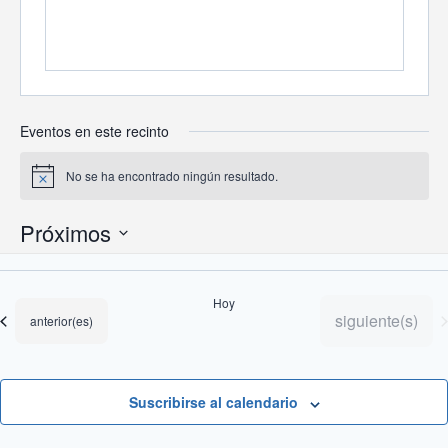
Eventos en este recinto
No se ha encontrado ningún resultado.
Aviso
Próximos
Selecciona
la
Hoy
fecha.
Eventos
siguiente(s)
Eventos
anterior(es)
Suscribirse al calendario