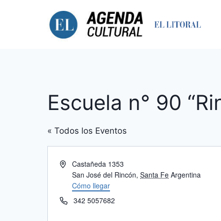
Saltar
al
contenido
Escuela n° 90 “Ri
« Todos los Eventos
Dirección
Castañeda 1353
San José del Rincón
,
Santa Fe
Argentina
Cómo llegar
Teléfono
342 5057682