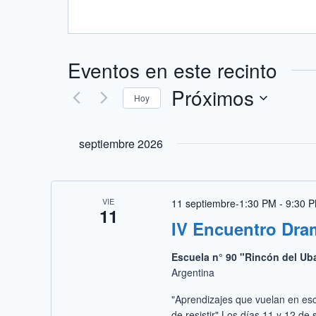
Eventos en este recinto
Próximos
Hoy
Selecciona
la
septiembre 2026
fecha.
VIE
11 septiembre-1:30 PM
-
9:30 
11
IV Encuentro Dra
Escuela n° 90 "Rincón del Ub
Argentina
"Aprendizajes que vuelan en esc
de resistir" Los días 11 y 12 de