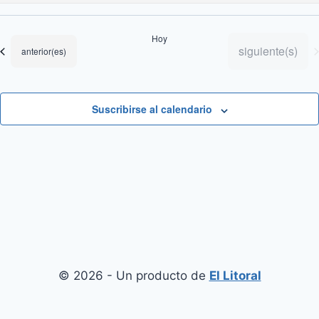
Selecciona
la
Hoy
fecha.
Eventos
siguiente(s)
Eventos
anterior(es)
Suscribirse al calendario
© 2026 - Un producto de
El Litoral