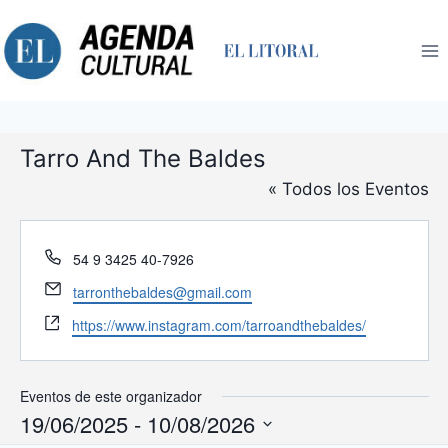
Saltar
al
contenido
Tarro And The Baldes
« Todos los Eventos
Teléfono
54 9 3425 40-7926
Email
tarronthebaldes@gmail.com
Website
https://www.instagram.com/tarroandthebaldes/
Eventos de este organizador
19/06/2025
 - 
10/08/2026