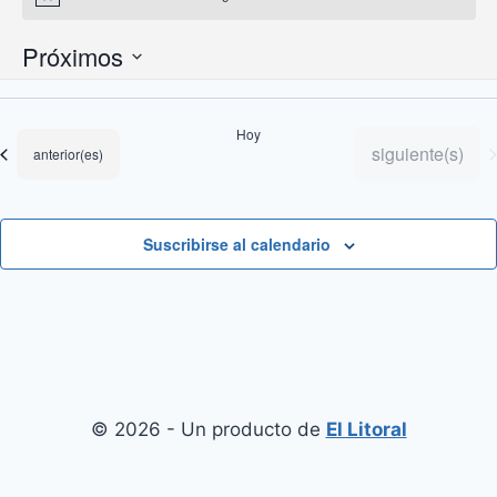
Aviso
Próximos
Selecciona
la
Hoy
fecha.
Eventos
siguiente(s)
Eventos
anterior(es)
Suscribirse al calendario
© 2026 - Un producto de
El Litoral