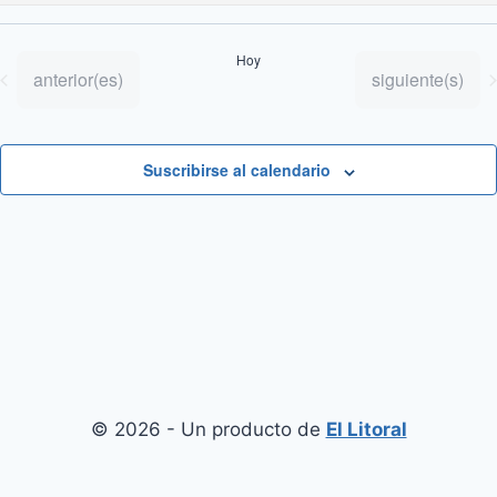
Selecciona
la
Hoy
fecha.
Eventos
Eventos
anterior(es)
siguiente(s)
Suscribirse al calendario
© 2026 - Un producto de
El Litoral