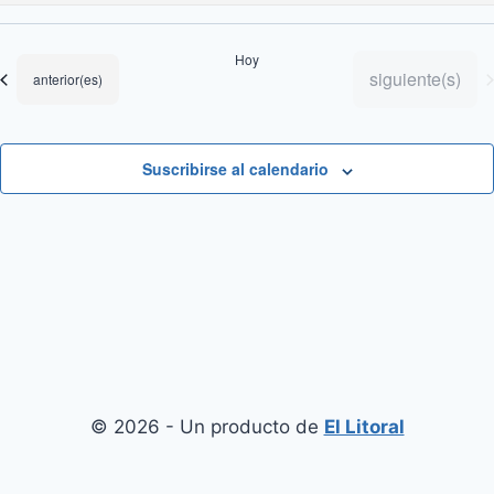
Selecciona
la
Hoy
fecha.
Eventos
siguiente(s)
Eventos
anterior(es)
Suscribirse al calendario
© 2026 - Un producto de
El Litoral