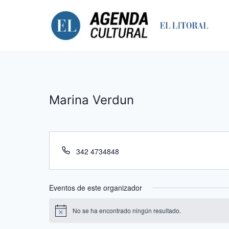
Saltar
al
contenido
Marina Verdun
Teléfono
342 4734848
Eventos de este organizador
No se ha encontrado ningún resultado.
Aviso