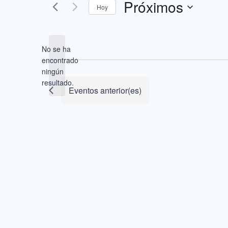
Próximos
Hoy
Selecciona
la
No se ha
fecha.
encontrado
Aviso
ningún
resultado.
Eventos
anterior(es)