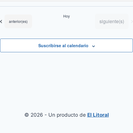
Selecciona
la
Hoy
fecha.
Eventos
siguiente(s)
Eventos
anterior(es)
Suscribirse al calendario
© 2026 - Un producto de
El Litoral