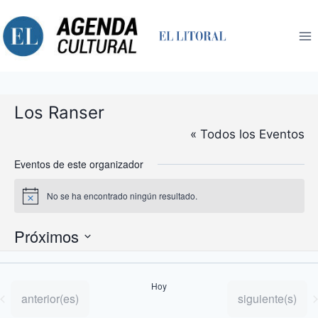
Saltar
al
contenido
Los Ranser
« Todos los Eventos
Eventos de este organizador
No se ha encontrado ningún resultado.
Aviso
Próximos
Selecciona
la
Hoy
fecha.
Eventos
Eventos
anterior(es)
siguiente(s)