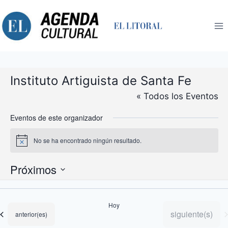
Saltar
al
contenido
Instituto Artiguista de Santa Fe
« Todos los Eventos
Eventos de este organizador
No se ha encontrado ningún resultado.
Aviso
Próximos
Selecciona
la
Hoy
fecha.
Eventos
siguiente(s)
Eventos
anterior(es)