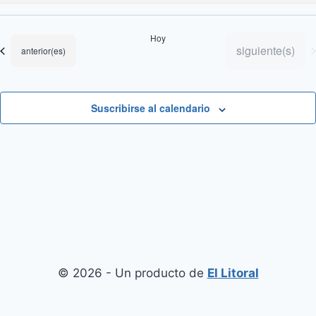
Selecciona
la
Hoy
fecha.
Eventos
siguiente(s)
Eventos
anterior(es)
Suscribirse al calendario
© 2026 - Un producto de
El Litoral