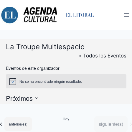
Saltar
al
contenido
La Troupe Multiespacio
« Todos los Eventos
Eventos de este organizador
No se ha encontrado ningún resultado.
Aviso
Próximos
Selecciona
la
Hoy
fecha.
Eventos
siguiente(s)
Eventos
anterior(es)