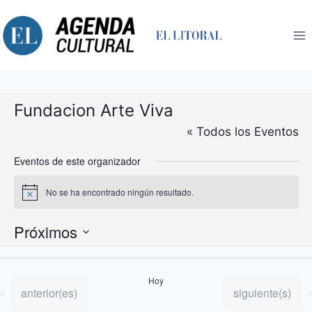
Saltar
al
contenido
Fundacion Arte Viva
« Todos los Eventos
Eventos de este organizador
No se ha encontrado ningún resultado.
Aviso
Próximos
Selecciona
la
Hoy
fecha.
Eventos
Eventos
anterior(es)
siguiente(s)