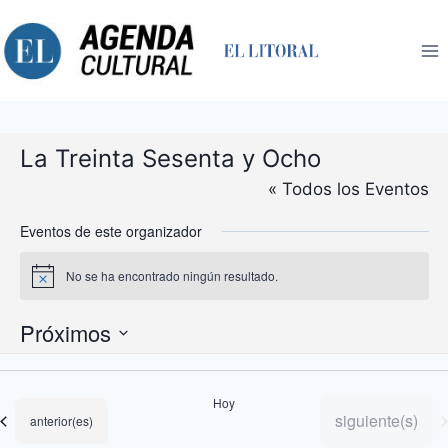
Saltar
al
contenido
La Treinta Sesenta y Ocho
« Todos los Eventos
Eventos de este organizador
No se ha encontrado ningún resultado.
Aviso
Próximos
Selecciona
la
Hoy
fecha.
Eventos
siguiente(s)
Eventos
anterior(es)