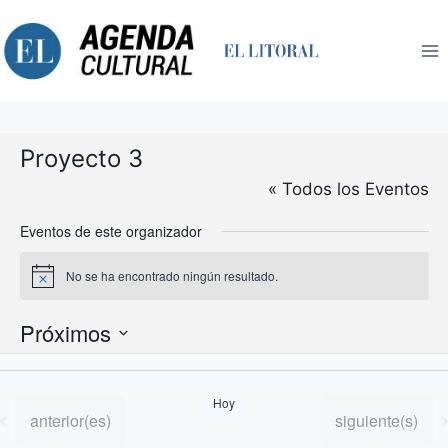
Saltar
al
contenido
Proyecto 3
« Todos los Eventos
Eventos de este organizador
No se ha encontrado ningún resultado.
Aviso
Próximos
Selecciona
la
Hoy
fecha.
Eventos
Eventos
anterior(es)
siguiente(s)