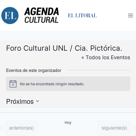
Saltar
al
contenido
Foro Cultural UNL / Cia. Pictórica.
« Todos los Eventos
Eventos de este organizador
No se ha encontrado ningún resultado.
Aviso
Próximos
Selecciona
la
Hoy
fecha.
Eventos
Eventos
anterior(es)
siguiente(s)