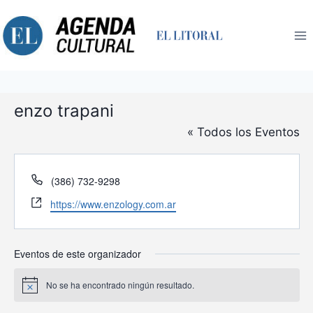
Saltar
al
contenido
enzo trapani
« Todos los Eventos
Teléfono
(386) 732-9298
Website
https://www.enzology.com.ar
Eventos de este organizador
No se ha encontrado ningún resultado.
Aviso