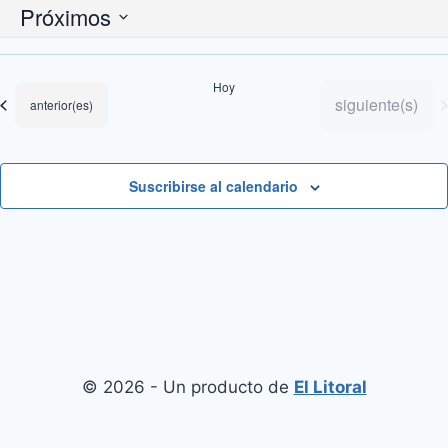
Próximos
Selecciona
la
Hoy
fecha.
Eventos
siguiente(s)
Eventos
anterior(es)
Suscribirse al calendario
© 2026 - Un producto de
El Litoral