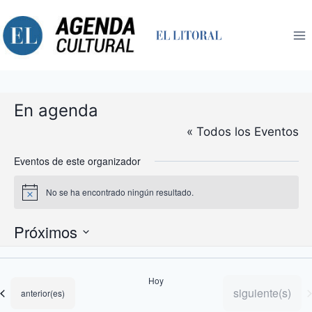
Saltar
al
contenido
En agenda
« Todos los Eventos
Eventos de este organizador
No se ha encontrado ningún resultado.
Aviso
Próximos
Selecciona
la
Hoy
fecha.
Eventos
siguiente(s)
Eventos
anterior(es)