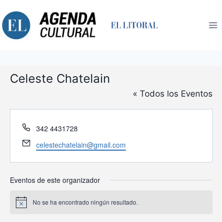
Saltar
al
contenido
Celeste Chatelain
« Todos los Eventos
Teléfono
342 4431728
Email
celestechatelain@gmail.com
Eventos de este organizador
No se ha encontrado ningún resultado.
Aviso