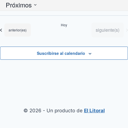
Próximos
Selecciona
la
Hoy
fecha.
Eventos
siguiente(s)
Eventos
anterior(es)
Suscribirse al calendario
© 2026 - Un producto de
El Litoral