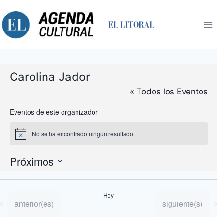
Saltar
al
contenido
Carolina Jador
« Todos los Eventos
Eventos de este organizador
No se ha encontrado ningún resultado.
Aviso
Próximos
Selecciona
la
Hoy
fecha.
Eventos
Eventos
anterior(es)
siguiente(s)