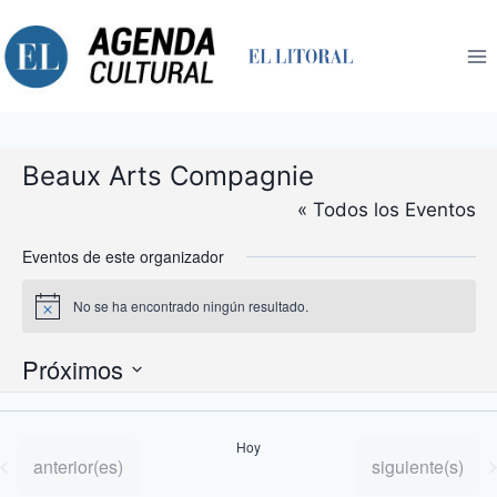
Saltar
al
contenido
Beaux Arts Compagnie
« Todos los Eventos
Eventos de este organizador
No se ha encontrado ningún resultado.
Aviso
Próximos
Selecciona
la
Hoy
fecha.
Eventos
Eventos
anterior(es)
siguiente(s)