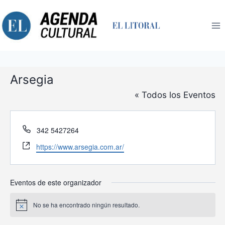
Saltar
al
contenido
Arsegia
« Todos los Eventos
Teléfono
342 5427264
Website
https://www.arsegia.com.ar/
Eventos de este organizador
No se ha encontrado ningún resultado.
Aviso