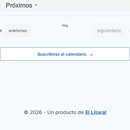
Próximos
Selecciona
la
Hoy
fecha.
Eventos
siguiente(s)
Eventos
anterior(es)
Suscribirse al calendario
© 2026 - Un producto de
El Litoral