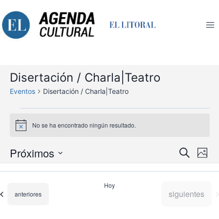
Saltar
al
contenido
Disertación / Charla|Teatro
Eventos
Disertación / Charla|Teatro
Eventos
No se ha encontrado ningún resultado.
Aviso
Nav
Próximos
Navegaci
Buscar
Foto
de
de
Seleccionar
búsqueda
vis
List
fecha.
y
de
of
Hoy
vistas
Eve
Eventos
siguientes
Eventos
anteriores
events
de
in
Eventos
Photo