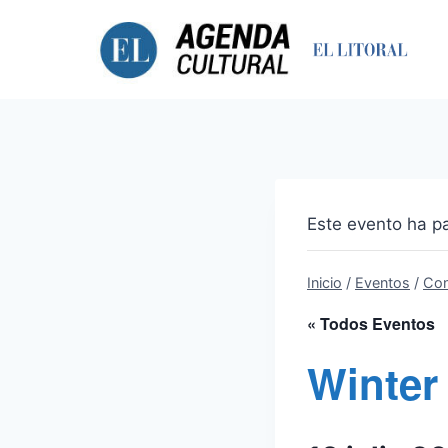
Saltar
al
contenido
Este evento ha p
Inicio
/
Eventos
/
Con
« Todos Eventos
Winter